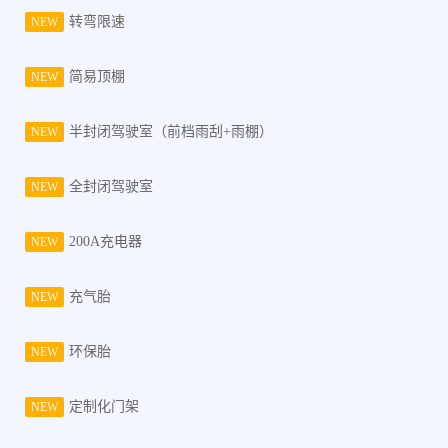
转弯限速
NEW
简易顶棚
NEW
半封闭驾驶室（前档雨刮+雨棚）
NEW
全封闭驾驶室
NEW
200A充电器
NEW
充气胎
NEW
环保胎
NEW
定制化门架
NEW