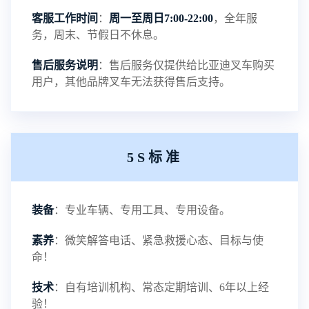
客服工作时间
：
周一至周日7:00-22:00
，全年服
磷酸铁锂电池介绍
务，周末、节假日不休息。
NEW
售后服务说明
：售后服务仅提供给比亚迪叉车购买
用户，其他品牌叉车无法获得售后支持。
铅酸蓄电池叉车-叉车百科
NEW
5S标准
电瓶叉车-叉车百科
NEW
装备
：专业车辆、专用工具、专用设备。
电动叉车-叉车百科
NEW
素养
：微笑解答电话、紧急救援心态、目标与使
命！
技术
：自有培训机构、常态定期培训、6年以上经
验！