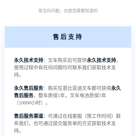
常见的问题，也是您需要知道的
的稳定性能，但会改变电池的化学介质导致电池发
热，降低电池的寿命。而磷酸铁锂电池工作电压高
售后支持
达3.2V，与铅酸电池的工作电压2.1V相比，电池更
具稳定性。2、比能量大。比能量是指电池单位质量
永久技术支持
：叉车购买后可提供
永久技术支持
，
使用过程中有任何问题均可联系我们获取技术支
或单位体积所能输出的电能，磷酸铁锂电池的质量
持。
永久售后服务
：购买任意比亚迪叉车都可获得
永久
比能量为120Wh/kg，；而体积比能量为200Wh/L，
售后服务
，整车质保1年，叉车电池质保5年
（10000小时）。
两种比能量都差不多是铅酸电池的3倍左右。从这也
售后服务渠道
：可通过在线客服（限工作时间）联
···
系我们，也可通过提交服务单的方式获取技术支
持。